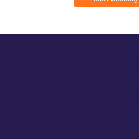
at startend
ndernemers
ver ons