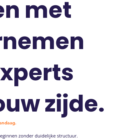
en met
rnemen
xperts
ouw zijde.
vandaag.
ginnen zonder duidelijke structuur.