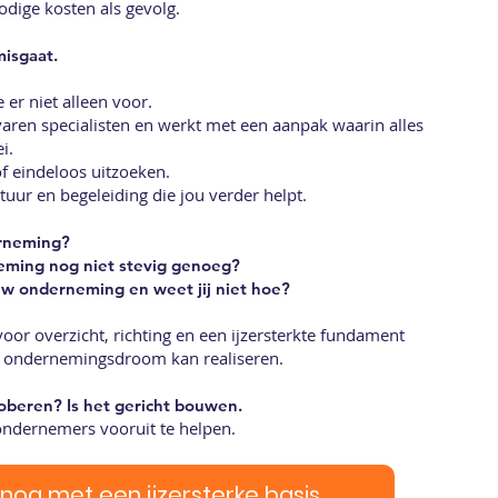
odige kosten als gevolg.
misgaat.
er niet alleen voor.
varen specialisten en werkt met een aanpak waarin alles
i.
of eindeloos uitzoeken.
tuur en begeleiding die jou verder helpt.
erneming?
neming nog niet stevig genoeg?
jouw onderneming en weet jij niet hoe?
oor overzicht, richting en een ijzersterkte fundament
w ondernemingsdroom kan realiseren.
roberen? Is het gericht bouwen.
ondernemers vooruit te helpen.
nog met een ijzersterke basis.