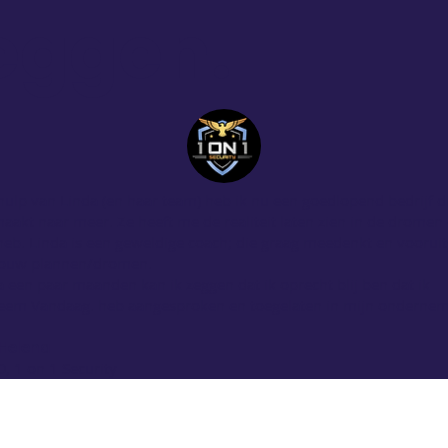
eggen.
ulp van Linda (en haar team) heb ik nu een goedlopend bedrijf di
akt naar meer. Ze heeft me de realiteit laten zien in de dromen 
heb. Linda is een geweldige coach; die graag meedenkt en vooruit
 jouw plannen/dromen.
 een paar maanden kan ik zeggen dat ik oprecht blij ben dat ik
em Vandaag. heb aangesproken en toegelaten in mijn ondernem
 Helena
, 1 on 1 Security