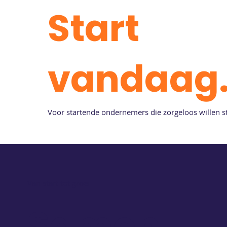
Start
vandaag
Voor startende ondernemers die zorgeloos willen st
Van start tot groei
Samen