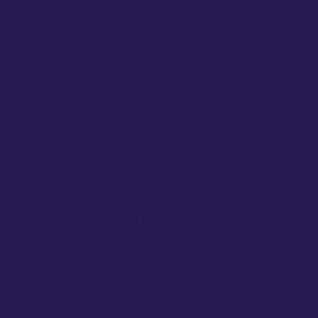
bouwen w
aan jouw
ondernem
ng.