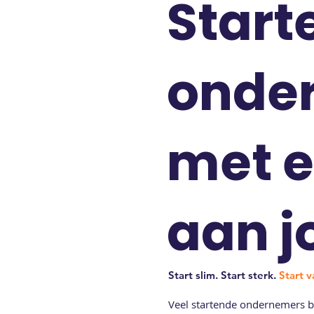
Start
onde
met e
aan j
Start slim. Start sterk.
Start 
Veel startende ondernemers be