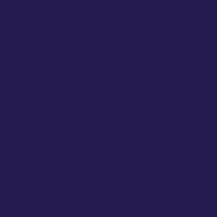
g &
designs
Meer informatie
ze ondersteuning
n een helder plan
Laat je merk spreken. Van branding tot social
content. Wij zorgen dat je zichtbaar wordt én blijft
op een manier die bij jou past.