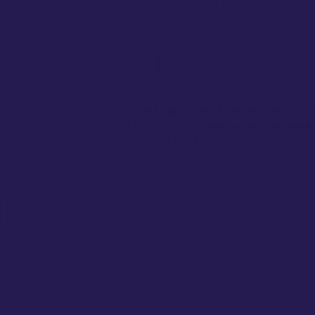
g
e
Meer informatie
Zet elke stap met vertrouwen. Met on
helpen wij jou met structuur, keuzes e
zodat je bedrijf een sterke basis krijgt.
i