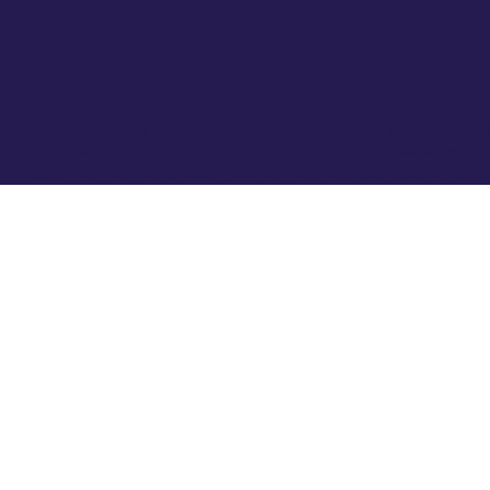
Onze visie
Wij geloven dat iedere ondernemer het verdient om met ve
Door een team van experts samen te brengen, creëren we e
bedrijven kunnen bloeien, kansen optimaal benutten en duur