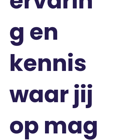
ervarin
g en
kennis
waar jij
op mag