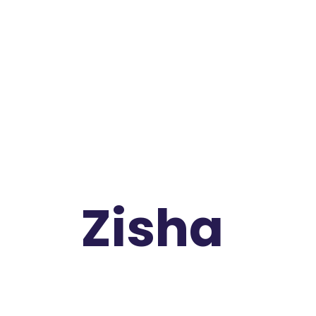
s
Business Mentor & Founder
Zisha
n