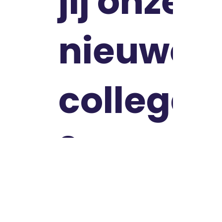
jij onze
nieuwe
collega
?
?