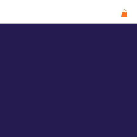
Lavender
& Peach
Lorem ipsum dolor sit amet, consectetur
adipiscing elit. Proin sit amet suscipit dui.