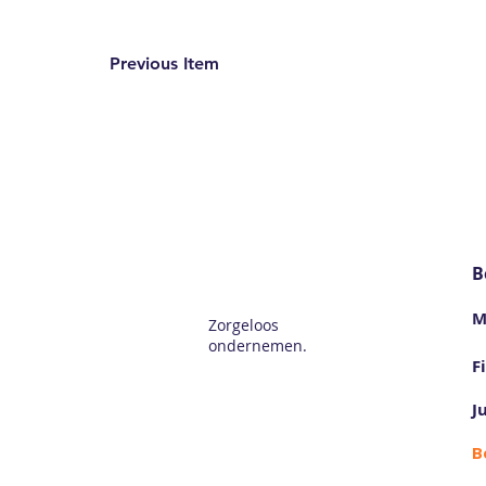
Previous Item
B
M
Zorgeloos
ondernemen.
F
J
B